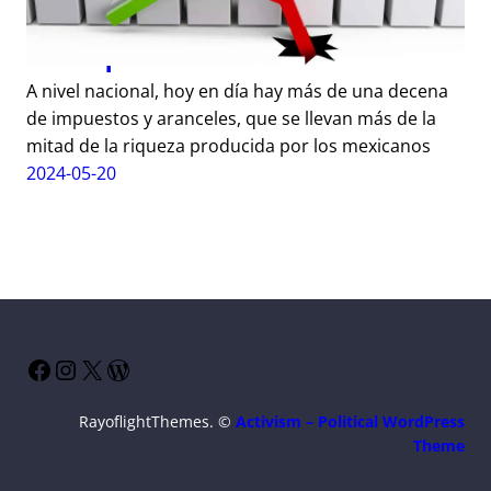
El Impuesto de las tres “U”
A nivel nacional, hoy en día hay más de una decena
de impuestos y aranceles, que se llevan más de la
mitad de la riqueza producida por los mexicanos
2024-05-20
Facebook
Instagram
X
WordPress
RayoflightThemes. ©
Activism – Political WordPress
Theme