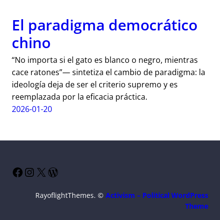
El paradigma democrático
chino
“No importa si el gato es blanco o negro, mientras
cace ratones”— sintetiza el cambio de paradigma: la
ideología deja de ser el criterio supremo y es
reemplazada por la eficacia práctica.
2026-01-20
Facebook
Instagram
X
WordPress
RayoflightThemes. ©
Activism – Political WordPress
Theme