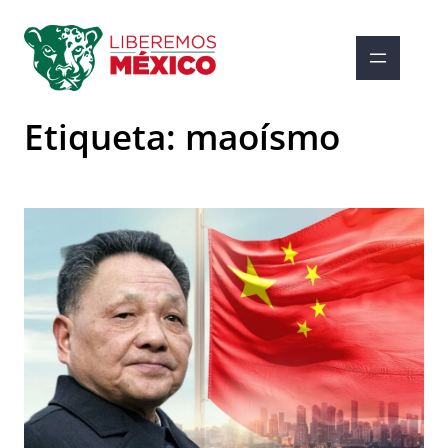
Saltar
al
contenido
Etiqueta:
maoísmo