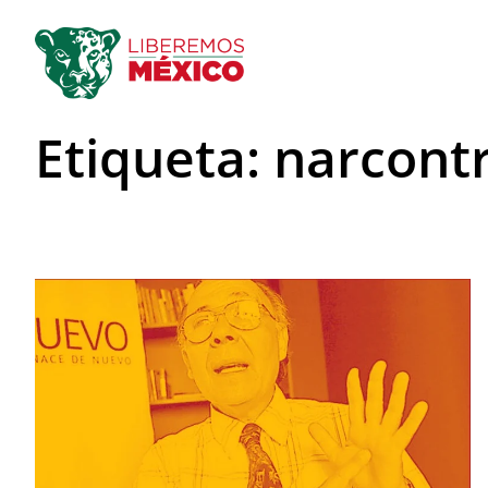
Saltar
al
contenido
Etiqueta:
narcontr