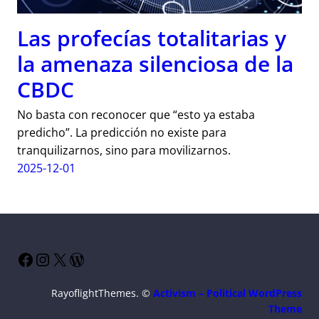
Las profecías totalitarias y
la amenaza silenciosa de la
CBDC
No basta con reconocer que “esto ya estaba
predicho”. La predicción no existe para
tranquilizarnos, sino para movilizarnos.
2025-12-01
Facebook
Instagram
X
WordPress
RayoflightThemes. ©
Activism – Political WordPress
Theme