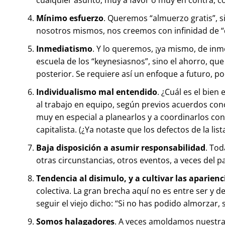
Mínimo esfuerzo
. Queremos “almuerzo gratis”, s
nosotros mismos, nos creemos con infinidad de 
Inmediatismo
. Y lo queremos, ¡ya mismo, de inme
escuela de los “keynesiasnos”, sino el ahorro, q
posterior. Se requiere así un enfoque a futuro, p
Individualismo mal entendido
. ¿Cuál es el bien
al trabajo en equipo, según previos acuerdos conc
muy en especial a planearlos y a coordinarlos co
capitalista. (¿Ya notaste que los defectos de la li
Baja disposición a asumir responsabilidad
. Tod
otras circunstancias, otros eventos, a veces del 
Tendencia al disimulo, y a cultivar las aparienc
colectiva. La gran brecha aquí no es entre ser y d
seguir el viejo dicho: “Si no has podido almorzar, s
Somos halagadores
. A veces amoldamos nuestras