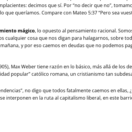
complacientes: decimos que sí. Por “no decir que no”, to
lo que queríamos. Compare con Mateo 5:37 “Pero sea vuestro
samiento mágico
, lo opuesto al pensamiento racional. Somo
s cualquier cosa que nos digan para halagarnos, sobre todo
 el mañana, y por eso caemos en deudas que no podemos p
(1905), Max Weber tiene razón en lo básico, más allá de los d
sidad popular” católico romana, un cristianismo tan subdesa
tendencias”, no digo que todos fatalmente caemos en ellas, 
e interponen en la ruta al capitalismo liberal, en este barri