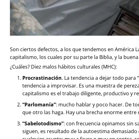
Son ciertos defectos, a los que tendemos en América Lat
capitalismo, los cuales por su parte la Biblia, y la bu
¿Cuáles? Diez malos hábitos culturales (MHC):
Procrastinación
. La tendencia a dejar todo para 
tendencia a improvisar. Es una muestra de pereza, 
capitalismo es el trabajo diligente, productivo y 
“Parlomanía”
: mucho hablar y poco hacer. De to
que otro las haga. Hay una brecha enorme entre de
“Sabelotodismo”
: con frecuencia opinamos sin sa
siguen, es resultado de la autoestima demasiado
cualquier asunto; muy a favor o muy en contra, 