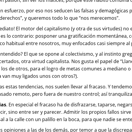
in esfuerzo, por eso nos seducen las falsas y demagógicas 
“derechos”, y queremos todo lo que “nos merecemos”.
diato! El motor del capitalismo (y otra de sus virtudes) no 
ue es lo contrario: posponer una gratificación momentánea,
oco habitual entre nosotros, muy enfocados casi siempre al 
 entendido? El que se opone al colectivismo, y al instinto g
ertados, otra virtud capitalista. Nos gusta el papel de “Lla
n los de otros, para el logro de metas comunes a mediano 
sta van muy ligados unos con otros?).
as estas tendencias, nos suelen llevar al fracaso. Y tendem
pasado remoto, pero fuera de nuestro control; así tranquili
ias
. En especial el fracaso ha de disfrazarse, taparse, nega
ecir, sino entre ser y parecer. Admitir los propios fallos si
al a la calle con un palillo en la boca, para que nadie se ent
 opiniones a las de los demás, por temor a que la discrepa