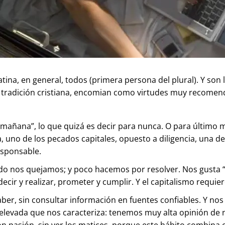
ina, en general, todos (primera persona del plural). Y son 
ena tradición cristiana, encomian como virtudes muy recomen
“mañana”, lo que quizá es decir para nunca. O para último mo
uno de los pecados capitales, opuesto a diligencia, una de l
responsable.
do nos quejamos; y poco hacemos por resolver. Nos gusta “
cir y realizar, prometer y cumplir. Y el capitalismo requi
ber, sin consultar información en fuentes confiables. Y nos
 elevada que nos caracteriza: tenemos muy alta opinión de
con pasión, sin ver los matices, porque este hábito combin