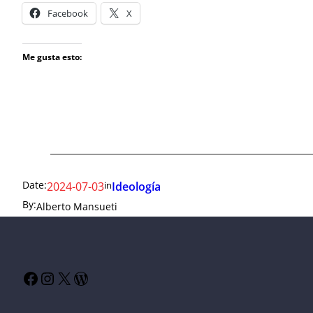
Facebook
X
Me gusta esto:
Date:
in
2024-07-03
Ideología
By:
Alberto Mansueti
Facebook
Instagram
X
WordPress