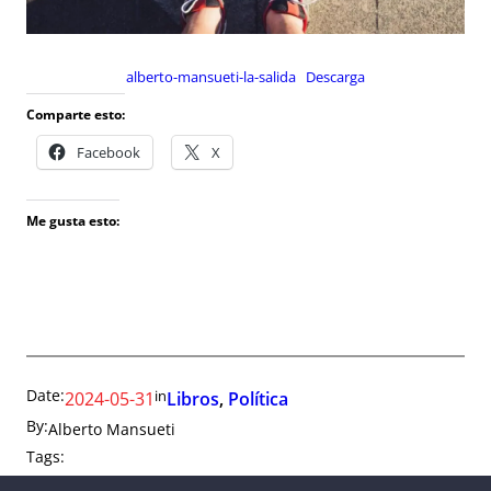
alberto-mansueti-la-salida
Descarga
Comparte esto:
Facebook
X
Me gusta esto:
Date:
in
2024-05-31
Libros
, 
Política
By:
Alberto Mansueti
Tags: