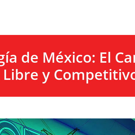
gía de México: El C
 Libre y Competitiv