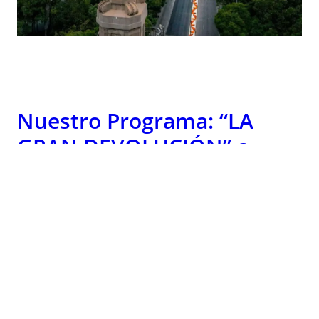
Nuestro Programa: “LA
GRAN DEVOLUCIÓN” a
través de Las Cinco
Reformas
El liberalismo clásico, el verdadero, no se centra en
la idea de “libertad”, así en el aire, en abstracto,
como creen los liberales despistados, sino en el más
concreto concepto de “Gobierno limitado”, lo que
significa “limitado” a sus funciones propias,
específicas y conforme a su naturaleza. Ese es el