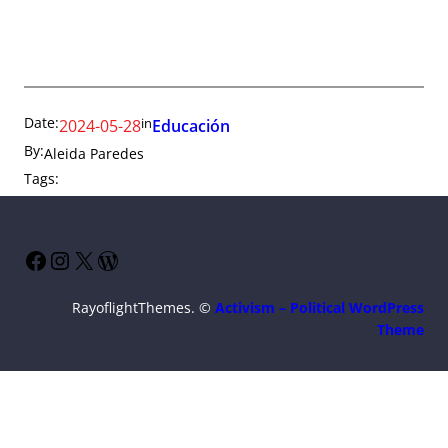
Date:
in
2024-05-28
Educación
By:
Aleida Paredes
Tags:
Facebook
Instagram
X
WordPress
RayoflightThemes. ©
Activism – Political WordPress
Theme