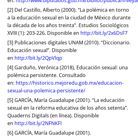
en:
http://www.diputados.gob.mx/bibliot/publica/inveya
[2]
Del Castillo, Alberto (2000). “La polémica en torno
a la educación sexual en la ciudad de México durante
la década de los años treinta”. Estudios Sociológicos
XVIII (1): 203-226. Disponible en
http://bit.ly/2x6DsF7
[3]
Publicaciones digitales UNAM (2010). “Diccionario.
Educación sexual”. Disponible
en
http://bit.ly/2QpVlqp
[4]
Garduño, Verónica (2018), Educación sexual: una
polémica persistente. Consultado
en:
https://historico.mejoredu.gob.mx/educacion-
sexual-una-polemica-persistente/
[5]
GARCÍA, María Guadalupe (2001). “La educación
sexual en la reforma educativa de los años setenta”.
Quaderns Digitals (en línea). Disponible
en
http://bit.ly/2NFNKFI
[6]
GARCÍA, María Guadalupe (2001).