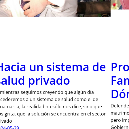
Hacia un sistema de
Pro
salud privado
Fam
Dó
 mientras seguimos creyendo que algún día
ccederemos a un sistema de salud como el de
Defendem
namarca, la realidad no sólo nos dice, sino que
matrimon
s grita, que la solución se encuentra en el sector
pero im
rivado
Gobierno
024-05-29