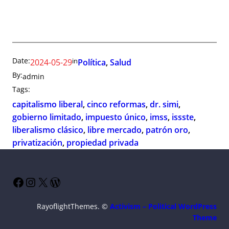
Date:
in
2024-05-29
Política
, 
Salud
By:
admin
Tags:
capitalismo liberal
, 
cinco reformas
, 
dr. simi
, 
gobierno limitado
, 
impuesto único
, 
imss
, 
issste
, 
liberalismo clásico
, 
libre mercado
, 
patrón oro
, 
privatización
, 
propiedad privada
Facebook
Instagram
X
WordPress
RayoflightThemes. ©
Activism – Political WordPress
Theme