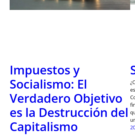
Impuestos y
Socialismo: El
¿C
es
Verdadero Objetivo
Co
fi
es la Destrucción del
qu
un
Capitalismo
2