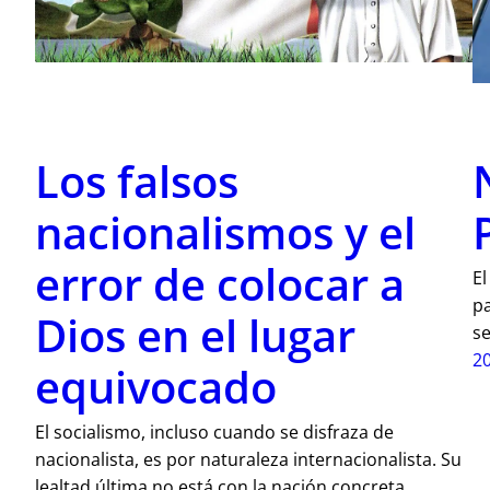
Los falsos
nacionalismos y el
error de colocar a
El
pa
Dios en el lugar
se
2
equivocado
El socialismo, incluso cuando se disfraza de
nacionalista, es por naturaleza internacionalista. Su
lealtad última no está con la nación concreta,