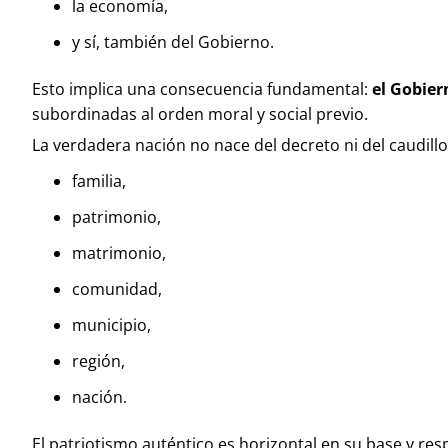
la economía,
y sí, también del Gobierno.
Esto implica una consecuencia fundamental:
el Gobier
subordinadas al orden moral y social previo.
La verdadera nación no nace del decreto ni del caudillo,
familia,
patrimonio,
matrimonio,
comunidad,
municipio,
región,
nación.
El patriotismo auténtico es horizontal en su base y res