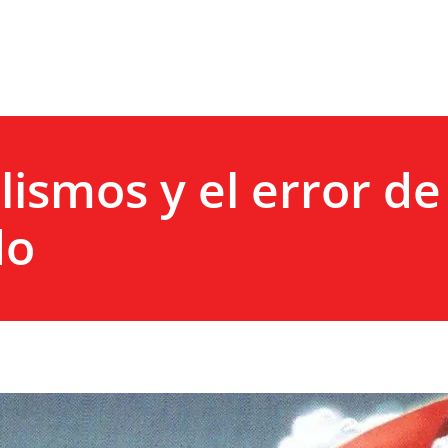
lismos y el error de
do