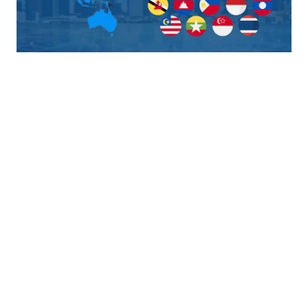
15 de Noviembre: Día de la
Globalización
Mientras algunas naciones insisten en encerrarse
detrás de muros arancelarios y discursos
proteccionistas, el RCEP representa exactamente lo
contrario: la fuerza de la cooperación económica, la
libertad comercial y la integración productiva entre