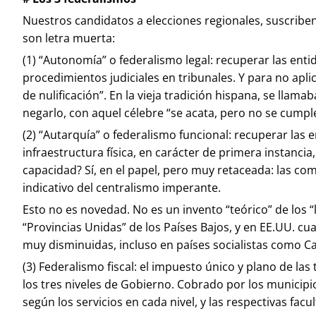
Nuestros candidatos a elecciones regionales, suscriben
son letra muerta:
(1) “Autonomía” o federalismo legal: recuperar las ent
procedimientos judiciales en tribunales. Y para no apli
de nulificación”. En la vieja tradición hispana, se llama
negarlo, con aquel célebre “se acata, pero no se cumple
(2) “Autarquía” o federalismo funcional: recuperar las 
infraestructura física, en carácter de primera instancia, 
capacidad? Sí, en el papel, pero muy retaceada: las c
indicativo del centralismo imperante.
Esto no es novedad. No es un invento “teórico” de los “l
“Provincias Unidas” de los Países Bajos, y en EE.UU. c
muy disminuidas, incluso en países socialistas como C
(3) Federalismo fiscal: el impuesto único y plano de la
los tres niveles de Gobierno. Cobrado por los municipio
según los servicios en cada nivel, y las respectivas fa