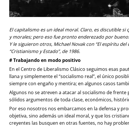
El capitalismo es un ideal moral. Claro, es discutible s
y morales; pero eso fue pronto enderezado por buenos a
Y le siguieron otros, Michael Novak con “El espíritu del
“Cristianismo y Estado”, de 1986.
# Trabajando en modo positivo
En el Centro de Liberalismo Clásico seguimos esas paut
llana y simplemente el “socialismo real”, el único posib
siempre con engaño y mentira; en algunos casos también
Algunos no se atreven a atacar al socialismo de frente
sólidos argumentos de toda clase, económicos, históri
Por eso nosotros nos embarcamos en la defensa y prom
objetiva, sino además un ideal moral, y que los crist
creyentes las busquen en otras fuentes, no hay proble