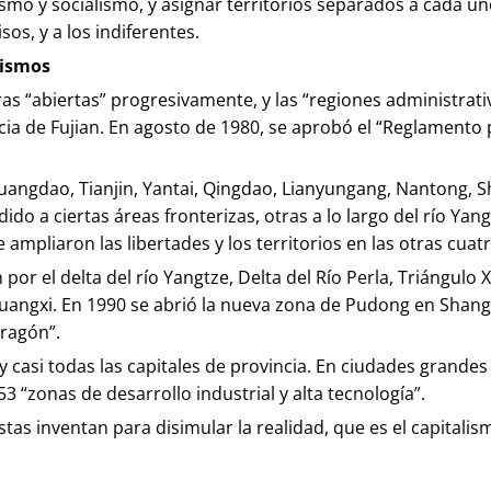
alismo y socialismo, y asignar territorios separados a cada
sos, y a los indiferentes.
mismos
eras “abiertas” progresivamente, y las “regiones administr
ia de Fujian. En agosto de 1980, se aprobó el “Reglamento p
nhuangdao, Tianjin, Yantai, Qingdao, Lianyungang, Nantong
ido a ciertas áreas fronterizas, otras a lo largo del río Yan
 ampliaron las libertades y los territorios en las otras cuatr
 por el delta del río Yangtze, Delta del Río Perla, Triángu
ngxi. En 1990 se abrió la nueva zona de Pudong en Shanghai,
ragón”.
y casi todas las capitales de provincia. En ciudades grande
3 “zonas de desarrollo industrial y alta tecnología”.
 inventan para disimular la realidad, que es el capitalismo