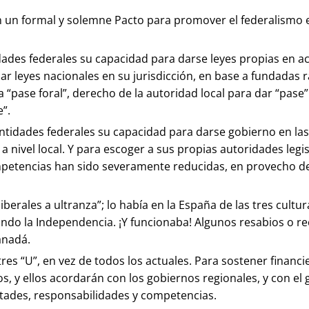
 un formal y solemne Pacto para promover el federalismo en
idades federales su capacidad para darse leyes propias en a
car leyes nacionales en su jurisdicción, en base a fundadas
ba “pase foral”, derecho de la autoridad local para dar “pase
”.
entidades federales su capacidad para darse gobierno en las 
a nivel local. Y para escoger a sus propias autoridades legisl
ompetencias han sido severamente reducidas, en provecho de
iberales a ultranza”; lo había en la España de las tres cultu
uando la Independencia. ¡Y funcionaba! Algunos resabios o 
anadá.
s tres “U”, en vez de todos los actuales. Para sostener fina
s, y ellos acordarán con los gobiernos regionales, y con el
cultades, responsabilidades y competencias.