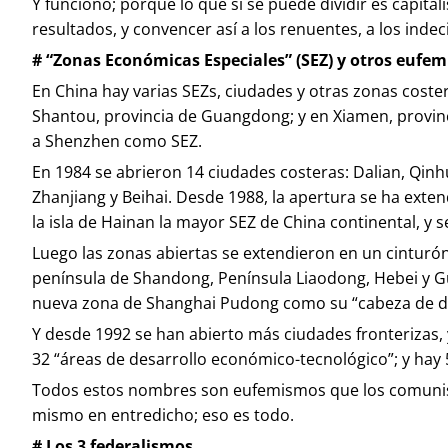
Y funcionó; porque lo que sí se puede dividir es capit
resultados, y convencer así a los renuentes, a los indeci
# “Zonas Económicas Especiales” (SEZ) y otros eufe
En China hay varias SEZs, ciudades y otras zonas cost
Shantou, provincia de Guangdong; y en Xiamen, provinc
a Shenzhen como SEZ.
En 1984 se abrieron 14 ciudades costeras: Dalian, Qi
Zhanjiang y Beihai. Desde 1988, la apertura se ha extend
la isla de Hainan la mayor SEZ de China continental, y se
Luego las zonas abiertas se extendieron en un cinturón
península de Shandong, Península Liaodong, Hebei y Gua
nueva zona de Shanghai Pudong como su “cabeza de d
Y desde 1992 se han abierto más ciudades fronterizas, 
32 “áreas de desarrollo económico-tecnológico”; y hay 5
Todos estos nombres son eufemismos que los comunistas
mismo en entredicho; eso es todo.
# Los 3 federalismos