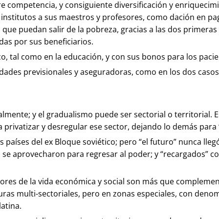
re competencia, y consiguiente diversificación y enriquecimi
los institutos a sus maestros y profesores, como dación en 
 que puedan salir de la pobreza, gracias a las dos primera
das por sus beneficiarios.
co, tal como en la educación, y con sus bonos para los pacie
ntidades previsionales y aseguradoras, como en los dos caso
lmente; y el gradualismo puede ser sectorial o territorial. E
a privatizar y desregular ese sector, dejando lo demás para “
os países del ex Bloque soviético; pero “el futuro” nunca lle
s se aprovecharon para regresar al poder; y “recargados” co
ctores de la vida económica y social son más que complement
erturas multi-sectoriales, pero en zonas especiales, con den
atina.