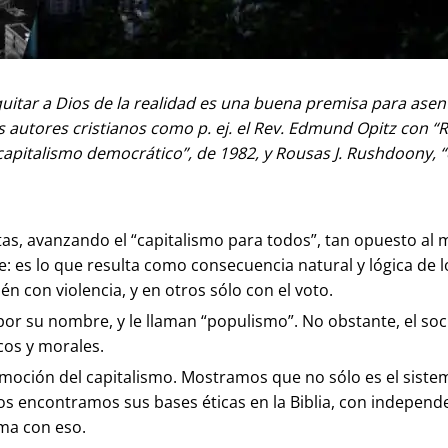
i quitar a Dios de la realidad es una buena premisa para ase
utores cristianos como p. ej. el Rev. Edmund Opitz con “Re
 capitalismo democrático”, de 1982, y Rousas J. Rushdoony, “e
as, avanzando el “capitalismo para todos”, tan opuesto al 
le: es lo que resulta como consecuencia natural y lógica de l
 con violencia, y en otros sólo con el voto.
 por su nombre, y le llaman “populismo”. No obstante, el so
cos y morales.
oción del capitalismo. Mostramos que no sólo es el sistem
ianos encontramos sus bases éticas en la Biblia, con indep
ma con eso.