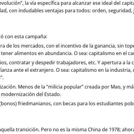
ución”, la vía específica para alcanzar ese ideal del capit
dad, con indudables ventajas para todos: orden, seguridad, j
zó con esta campaña:
ura de los mercados, con el incentivo de la ganancia, sin to
a tener alimentos en abundancia. O sea: capitalismo en el c
arios, contratar y despedir trabajadores, etc. Y apertura a la
nza ante el extranjero. O sea: capitalismo en la industria,
”.
alización. Menos de la “milicia popular” creada por Mao, y m
 modernización del Estado.
” (bonos) friedmanianos, con becas para los estudiantes pob
quella transición. Pero no es la misma China de 1978; ahor