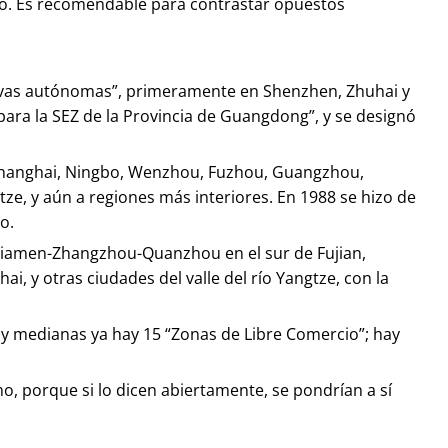
 uno. Es recomendable para contrastar opuestos
ativas autónomas”, primeramente en Shenzhen, Zhuhai y
ara la SEZ de la Provincia de Guangdong”, y se designó
, Shanghai, Ningbo, Wenzhou, Fuzhou, Guangzhou,
gtze, y aún a regiones más interiores. En 1988 se hizo de
o.
lo Xiamen-Zhangzhou-Quanzhou en el sur de Fujian,
 y otras ciudades del valle del río Yangtze, con la
s y medianas ya hay 15 “Zonas de Libre Comercio”; hay
, porque si lo dicen abiertamente, se pondrían a sí