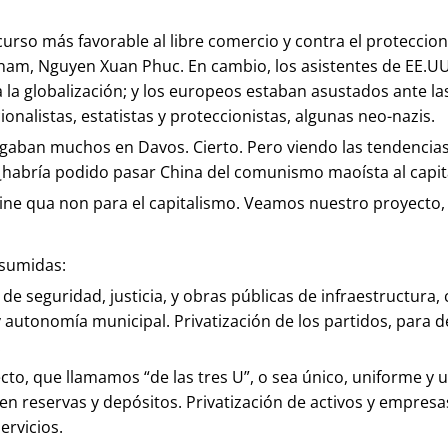
rso más favorable al libre comercio y contra el proteccionis
tnam, Nguyen Xuan Phuc. En cambio, los asistentes de EE.U
 la globalización; y los europeos estaban asustados ante la
nalistas, estatistas y proteccionistas, algunas neo-nazis.
gaban muchos en Davos. Cierto. Pero viendo las tendencias 
 ¿habría podido pasar China del comunismo maoísta al capit
sine qua non para el capitalismo. Veamos nuestro proyecto,
esumidas:
, de seguridad, justicia, y obras públicas de infraestructura
 autonomía municipal. Privatización de los partidos, para de
.
to, que llamamos “de las tres U”, o sea único, uniforme y u
n reservas y depósitos. Privatización de activos y empresa
ervicios.